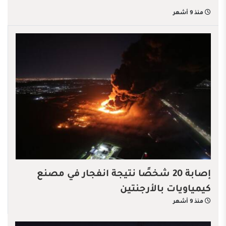
منذ 9 أشهر
إصابة 20 شخصًا نتيجة انفجار في مصنع
كيمياويات بالأرجنتين
منذ 9 أشهر