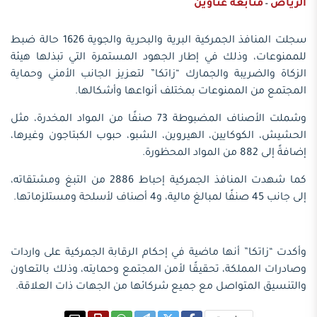
الرياض
متابعة عناوين
-
سجلت المنافذ الجمركية البرية والبحرية والجوية 1626 حالة ضبط
للممنوعات، وذلك في إطار الجهود المستمرة التي تبذلها هيئة
الزكاة والضريبة والجمارك “زاتكا” لتعزيز الجانب الأمني وحماية
المجتمع من الممنوعات بمختلف أنواعها وأشكالها.
وشملت الأصناف المضبوطة 73 صنفًا من المواد المخدرة، مثل
الحشيش، الكوكايين، الهيروين، الشبو، حبوب الكبتاجون وغيرها،
إضافةً إلى 882 من المواد المحظورة.
كما شهدت المنافذ الجمركية إحباط 2886 من التبغ ومشتقاته،
إلى جانب 45 صنفًا لمبالغ مالية، و4 أصناف لأسلحة ومستلزماتها.
وأكدت “زاتكا” أنها ماضية في إحكام الرقابة الجمركية على واردات
وصادرات المملكة، تحقيقًا لأمن المجتمع وحمايته، وذلك بالتعاون
والتنسيق المتواصل مع جميع شركائها من الجهات ذات العلاقة.