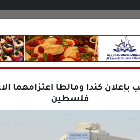
 بإعلان كندا ومالطا اعتزامهما الا
فلسطين