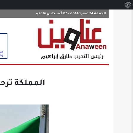
نبذة
عن
الجمعة 24 صفر 1448 هـ - 07 أغسطس 2026 م
ووردبريس
المملكة ترحب