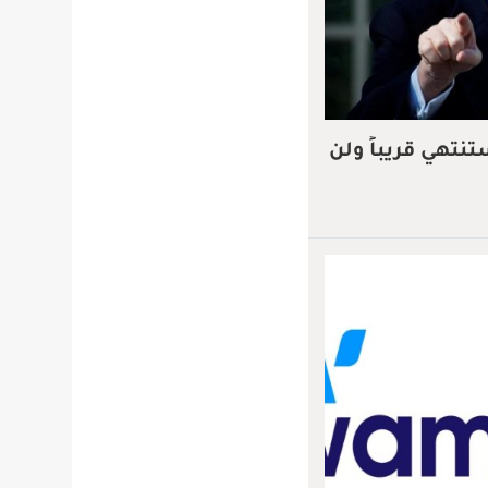
تنتهي قريباً ولن