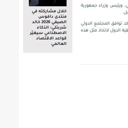
ني، ورئيس وزراء جمهورية
خلال مشاركته في
ل.
منتدى دافوس
الصيفي 2026 خالد
كد توافق المجتمع الدولي
شربتلي: الذكاء
ة الدول لاتخاذ مثل هذه
الاصطناعي سيغيّر
قواعد الاقتصاد
العالمي