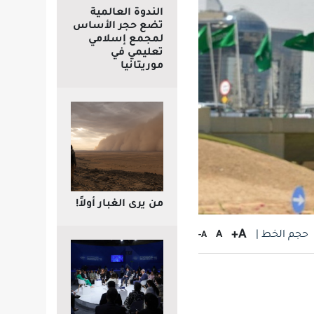
الندوة العالمية
تضع حجر الأساس
لمجمع إسلامي
تعليمي في
موريتانيا
من يرى الغبار أولاً!
A+
حجم الخط |
A
A-