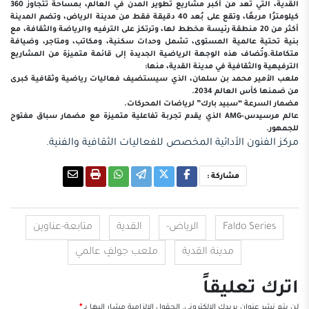
القدية، التي تُعد من أكبر مشاريع تطوير المدن في العالم، بمساحة تتجاوز 360
كيلومترًا مربعًا، وتقع على بُعد 40 دقيقة فقط من مدينة الرياض، وتضم المدينة
أكثر من 20 منطقة رئيسة مخطط لها، وترتكز على الترفيه والرياضة والثقافة، مع
بنية تحتية عالمية المستوى، تشمل وحدات سكنية، ومكاتب، ومتاجر، وضيافة
متكاملة.وتُضاف هذه الوجهة الرياضية الجديدة إلى قائمة متميزة من المشاريع
الترفيهية والثقافية في مدينة القدية، منها:
ملعب الأمير محمد بن سلمان، الذي سيستضيف فعاليات رياضية وثقافية كبرى
من ضمنها كأس العالم 2034.
مضمار السرعة “سبيد بارك” لرياضات المحركات.
عالم مرسيدس-AMG الذي يقدم تجربة تفاعلية متميزة مع مضمار سباق مفتوح
للجمهور.
مركز الفنون الأدائية المخصص للفعاليات الثقافية والفنية.
مشاركة :
Faldo Series
الرياض-
القدية
متابعة-عناوين
مدينة القدية
ملعب جولفٍ عالمي
اترك تعليقاً
لن يتم نشر عنوان بريدك الإلكتروني.
الحقول الإلزامية مشار إليها بـ
*