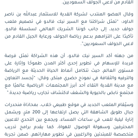
القادم من لاعبي الجولف السعوديين.
وقال العضو المنتدب لشركة القدية للاستثمار عبدالله بن ناصر
الداود: “تمثل شراكتنا مع السير نيك فالدو في تصميم ملعب
جولف جديد، إلى جانب كوننا الشريك العالمي لسلسلة فالدو،
تأكيدًا على التزامهم بدعم رياضة الجولف ورعاية الجيل القادم من
لاعبي الجولف السعوديين”.
من جهته أكد السير نيك فالدو، أن هذه الشراكة تمثل فرصة
فريدة للإسهام في تطوير إحدى أكثر المدن طموحًا وإثارة على
مستوى العالم، حيث تتكامل أنماط الحياة الحديثة مع الرياضة
والترفيه والثقافة في نموذج حضري مبتكر، وقال: “يُجسد التعاون
مع مدينة القدية التقاء أحد أبرز المجتمعات الرياضية عالميًا مع
مجتمعٍ نابض بالحيوية والشغف لاكتشاف تجارب رياضية جديدة.”
وسيُقام الملعب الجديد في موقع طبيعي خلاب، بمحاذاة منحدرات
جبال طويق الشاهقة التي يصل ارتفاعها إلى 200 مترٍ، ويشمل
إنارة ليلية للعب في ساعات المساء، ويجمع بين التحدي للاعبين
المحترفين وسهولة الوصول للهواة، كما يقدم برامج تدريب
متخصصة للمبتدئين والراغبين في تطوير مهاراتهم، ضمن تجربة