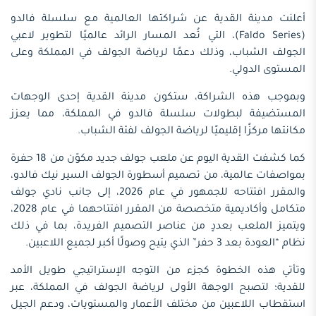
أعلنت مدينة القدية عن شراكتها العالمية مع سلسلة فالدو
(Faldo Series)، التي تُعد المسار الرائد عالميًا لتطوير لاعبي
الجولف الشباب، وذلك دعمًا لرياضة الجولف في المملكة وعلى
المستوى الدولي.
وبموجب هذه الشراكة، ستكون مدينة القدية إحدى الوجهات
المستضيفة لبطولات سلسلة فالدو في المملكة، مما يعزز
مكانتها مركزًا إقليميًا لرياضة الجولف لفئة الشباب.
كما كشفت القدية اليوم عن ملعب جولف جديد مكوّن من 18 حفرة
بمواصفات عالمية، من تصميم أسطورة الجولف السير نيك فالدو،
والمقرر افتتاحه للجمهور في عام 2026، إلى جانب نادي جولف
متكامل وأكاديمية متخصصة من المقرر افتتاحهما في عام 2028،
ويتميز الملعب بعددٍ من عناصر التصميم الفريدة، بما في ذلك
نظام “العودة بعد 3 حفر” الذي يتيح وصولًا أكبر لجميع اللاعبين.
وتأتي هذه الخطوة كجزء من التوجه الإستراتيجي طويل الأمد
للقدية؛ لتصبح الوجهة الأولى لرياضة الجولف في المملكة، عبر
استقطاب اللاعبين من مختلف الأعمار والمستويات، ودعم الجيل