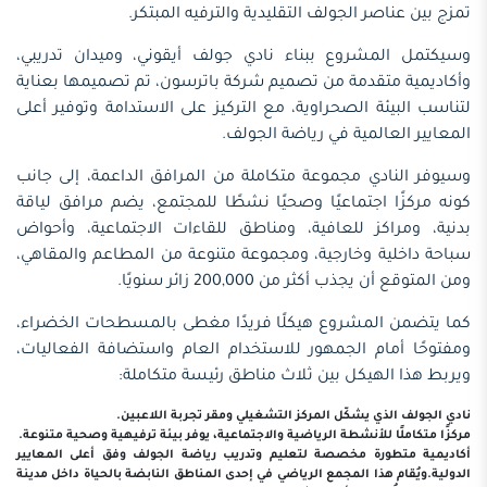
تمزج بين عناصر الجولف التقليدية والترفيه المبتكر.
وسيكتمل المشروع ببناء نادي جولف أيقوني، وميدان تدريبي،
وأكاديمية متقدمة من تصميم شركة باترسون، تم تصميمها بعناية
لتناسب البيئة الصحراوية، مع التركيز على الاستدامة وتوفير أعلى
المعايير العالمية في رياضة الجولف.
وسيوفر النادي مجموعة متكاملة من المرافق الداعمة، إلى جانب
كونه مركزًا اجتماعيًا وصحيًا نشطًا للمجتمع، يضم مرافق لياقة
بدنية، ومراكز للعافية، ومناطق للقاءات الاجتماعية، وأحواض
سباحة داخلية وخارجية، ومجموعة متنوعة من المطاعم والمقاهي،
ومن المتوقع أن يجذب أكثر من 200,000 زائر سنويًا.
كما يتضمن المشروع هيكلًا فريدًا مغطى بالمسطحات الخضراء،
ومفتوحًا أمام الجمهور للاستخدام العام واستضافة الفعاليات،
ويربط هذا الهيكل بين ثلاث مناطق رئيسة متكاملة:
نادي الجولف الذي يشكّل المركز التشغيلي ومقر تجربة اللاعبين.
مركزًا متكاملًا للأنشطة الرياضية والاجتماعية، يوفر بيئة ترفيهية وصحية متنوعة.
أكاديمية متطورة مخصصة لتعليم وتدريب رياضة الجولف وفق أعلى المعايير
الدولية.ويُقام هذا المجمع الرياضي في إحدى المناطق النابضة بالحياة داخل مدينة