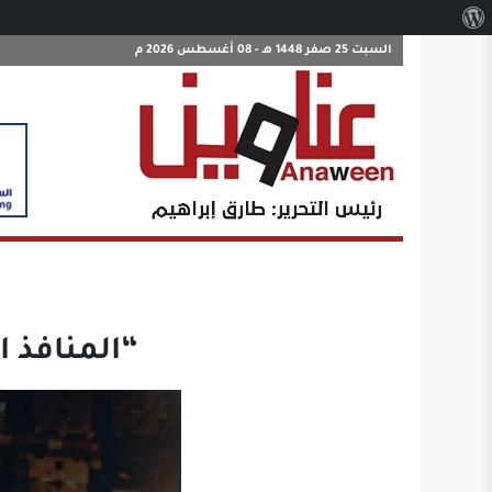
نبذة
عن
السبت 25 صفر 1448 هـ - 08 أغسطس 2026 م
ووردبريس
“المنافذ الجمركية”