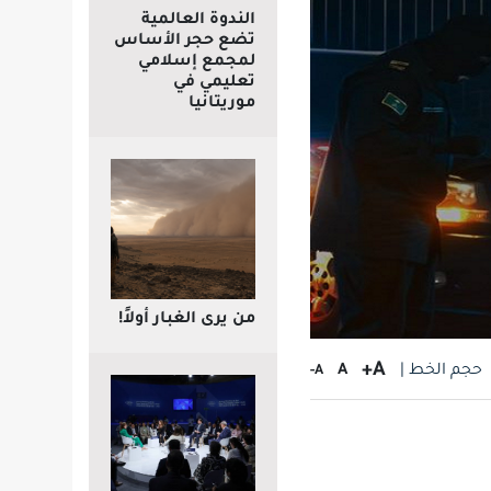
الندوة العالمية
تضع حجر الأساس
لمجمع إسلامي
تعليمي في
موريتانيا
من يرى الغبار أولاً!
A+
حجم الخط |
A
A-