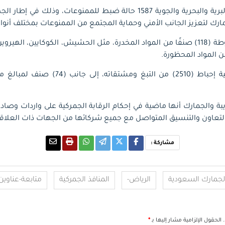
سجلت المنافذ الجمركية البرية والبحرية والجوية 1587 حالة ضبط للممنوعات،
مارك لتعزيز الجانب الأمني وحماية المجتمع من الممنوعات بمختلف أنوا
وشملت الأصناف المضبوطة (118) صنفًا من المواد المخدرة، مثل الحشيش، الكوكايين، 
بة والجمارك أنها ماضية في إحكام الرقابة الجمركية على واردات وصادرا
التعاون والتنسيق المتواصل مع جميع شركائها من الجهات ذات العلاقة
مشاركة :
لجمارك السعودية
الرياض-
المنافذ الجمركية
متابعة-عناوين
الحقول الإلزامية مشار إليها بـ
*