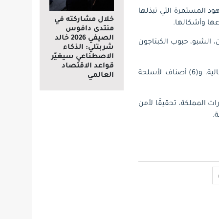
 وذلك في إطار الجهود المستمرة التي تبذلها
خلال مشاركته في
عها وأشكالها.
منتدى دافوس
الصيفي 2026 خالد
الهيروين، الشبو، حبوب الكبتاجون
شربتلي: الذكاء
الاصطناعي سيغيّر
قواعد الاقتصاد
وشهدت المنافذ الجمركية إحباط (2510) من التبغ ومشتقاته، إلى جانب (74) صنف لمبالغ مالية، و(6) أصناف لأسلحة
العالمي
ت المملكة، تحقيقًا لأمن
.