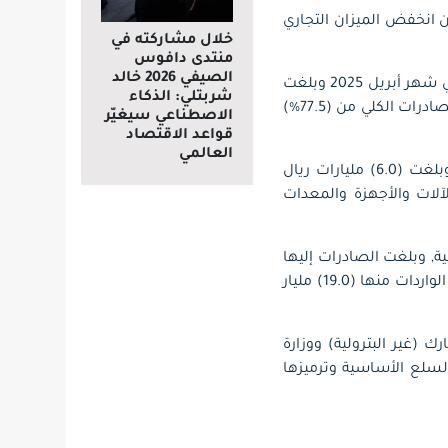
بريل 2025 لتصل إلى (76.1) مليار ريال بنسبة (18.3%)، في حين انخفض الميزان التجاري
خلال مشاركته في
منتدى دافوس
الصيفي 2026 خالد
وأظهرت نتائج النشرة ارتفاع نسبة الصادرات غير البترولية (شاملة إعادة التصدير) إلى الواردات في شهر أبريل 2025 وبلغت
شربتلي: الذكاء
(37.2%) مقابل (35.4%) في شهر أبريل 2024، وانخفضت نسبة الصادرات البترولية من مجموع الصادرات الكلي من (77.5%)
الاصطناعي سيغيّر
قواعد الاقتصاد
العالمي
وأفادت نتائج النشرة أن “منتجات الصناعات الكيماوية” من أهم سلع الصادرات غير البترولية، وبلغت (6.0) مليارات ريال
“الآلات والأجهزة والمعدات
ة, وبلغت الصادرات إليها
(11.4) مليار ريال وهي تمثل ما نسبته (12.6%) من إجمالي الصادرات في شهر أبريل 2025، وبلغت الواردات منها (19.0) مليار
ك (غير البترولية) ووزارة
لسلع الأساسية وترميزها