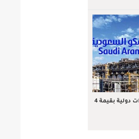
أرامكو تكمل إصدار سندات دولية بقيمة 4