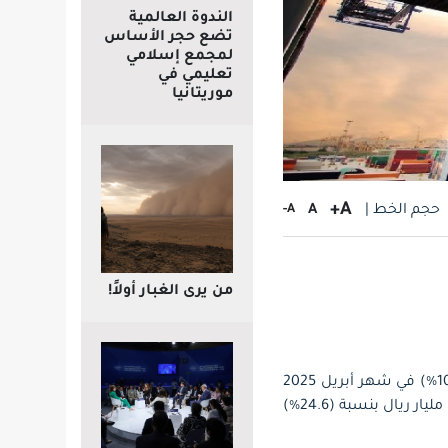
الندوة العالمية
تضع حجر الأساس
لمجمع إسلامي
تعليمي في
موريتانيا
A+
حجم الخط |
A
A-
من يرى الغبار أولاً!
ووفقًا لنتائج النشرة سجلت الصادرات السلعية ما قيمته (90.3) مليار ريال بانخفاض بنسبة (10.9%) في شهر أبريل 2025
مقارنةً بشهر أبريل 2024, وارتفعت الصادرات غير البترولية (شاملة إعادة التصدير) مسجلة (28.4) مليار ريال بنسبة (24.6%)