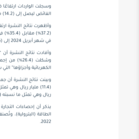
الفائض ليصل إلى (14.2) مليار ريال بنسبة (61.7%) عن شهر أبريل 2024.
في شهر أبريل 2024 إلى (68.6%) في شهر أبريل 2025.
وشكلت (26.4%
الكهربائية وأجزاؤها” التي سجلت ما قيمته (21.1) مليار ري
وبينت نتائج النشرة أن جم
ريال وهي تمثل ما نسبته (25.0%) من إجمالي الواردات في شهر أبريل 2025.
يذكر أن إحصاءات التجارة ا
الطاقة (البترولية)، وتُ
2022.