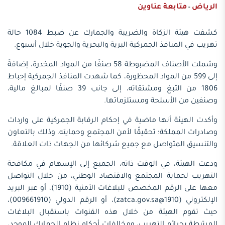
الرياض
متابعة عناوين
-
كشفت هيئة الزكاة والضريبة والجمارك عن ضبط 1084 حالة
تهريب في المنافذ الجمركية البرية والبحرية والجوية خلال أسبوع.
وشملت الأصناف المضبوطة 58 صنفًا من المواد المخدرة، إضافةً
إلى 599 من المواد المحظورة، كما شهدت المنافذ الجمركية إحباط
1806 من التبغ ومشتقاته، إلى جانب 39 صنفًا لمبالغ مالية،
وصنفين من الأسلحة ومستلزماتها.
وأكدت الهيئة أنها ماضية في إحكام الرقابة الجمركية على واردات
وصادرات المملكة؛ تحقيقًا لأمن المجتمع وحمايته، وذلك بالتعاون
والتنسيق المتواصل مع جميع شركائها من الجهات ذات العلاقة.
ودعت الهيئة، في الوقت ذاته، الجميع إلى الإسهام في مكافحة
التهريب لحماية المجتمع والاقتصاد الوطني، من خلال التواصل
معها على الرقم المخصص للبلاغات الأمنية (1910)، أو عبر البريد
الإلكتروني (1910@zatca.gov.sa)، أو الرقم الدولي (009661910)،
حيث تقوم الهيئة من خلال هذه القنوات باستقبال البلاغات