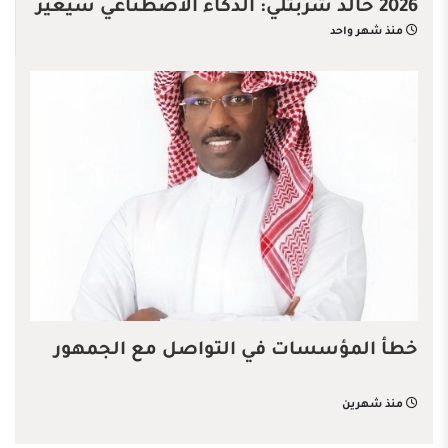
2026 خالد شربتلي: الذكاء الاصطناعي سيغيّر
منذ شهر واحد
قواعد الاقتصاد العالمي
خطأ المؤسسات في التواصل مع الجمهور
منذ شهرين