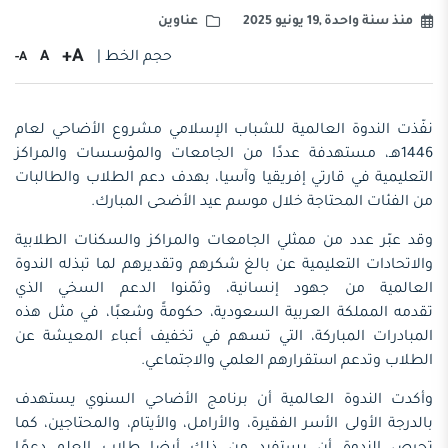
منذ سنة واحدة ,19 يونيو 2025
عناوين
A+
حجم الخط |
A
A-
نفّذت
الندوة العالمية للشباب الإسلامي
مشروع الأضاحي لعام
1446هـ، مستهدفة عددًا من الجامعات والمؤسسات والمراكز
التعليمية في قارتي
إفريقيا وآسيا، بهدف دعم الطلاب والطالبات
من الفئات المحتاجة خلال موسم
عيد الأضحى المبارك
.
وقد عبّر عدد من ممثلي الجامعات والمراكز والسكنات الطلابية
والاتحادات التعليمية عن بالغ شكرهم وتقديرهم لما تبذله الندوة
العالمية من جهود إنسانية، وثمّنوا الدعم السخي الذي
تقدمه
المملكة العربية السعودية، حكومةً وشعبًا، في مثل هذه
المبادرات المباركة، التي تسهم في تخفيف أعباء المعيشة عن
الطلاب وتدعم استقرارهم العلمي والاجتماعي
.
وأكدت الندوة العالمية أن برنامج الأضاحي السنوي يستهدف
بالدرجة الأولى الأسر الفقيرة، والأرامل، والأيتام، والمحتاجين، كما