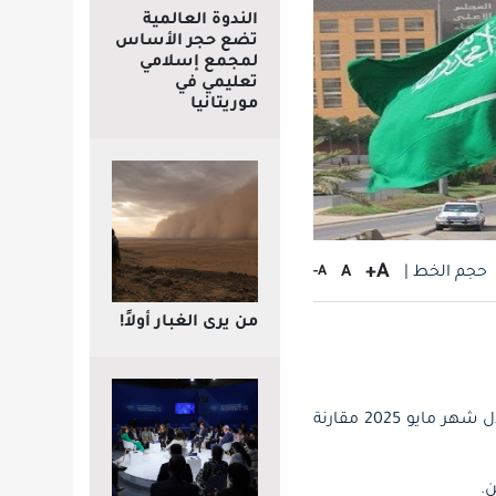
الندوة العالمية
تضع حجر الأساس
لمجمع إسلامي
تعليمي في
موريتانيا
A+
حجم الخط |
A
A-
من يرى الغبار أولاً!
حافظ معدل التضخم السنوي في المملكة العربية السعودية على استقراره نسبياً عند 2.2% خلال شهر مايو 2025 مقارنة
.