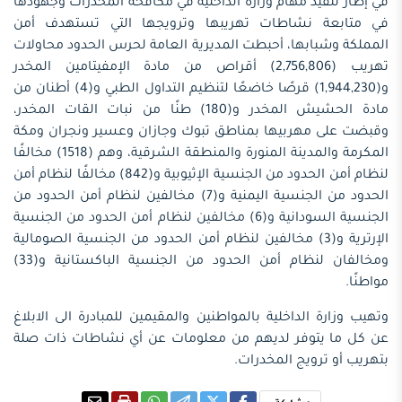
في إطار تنفيذ مهام وزارة الداخلية في مكافحة المخدرات وجهودها
في متابعة نشاطات تهريبها وترويجها التي تستهدف أمن
المملكة وشبابها، أحبطت المديرية العامة لحرس الحدود محاولات
تهريب (2,756,806) أقراص من مادة الإمفيتامين المخدر
و(1,944,230) قرصًا خاضعًا لتنظيم التداول الطبي و(4) أطنان من
مادة الحشيش المخدر و(180) طنًا من نبات القات المخدر،
وقبضت على مهربيها بمناطق تبوك وجازان وعسير ونجران ومكة
المكرمة والمدينة المنورة والمنطقة الشرقية، وهم (1518) مخالفًا
لنظام أمن الحدود من الجنسية الإثيوبية و(842) مخالفًا لنظام أمن
الحدود من الجنسية اليمنية و(7) مخالفين لنظام أمن الحدود من
الجنسية السودانية و(6) مخالفين لنظام أمن الحدود من الجنسية
الإرترية و(3) مخالفين لنظام أمن الحدود من الجنسية الصومالية
ومخالفان لنظام أمن الحدود من الجنسية الباكستانية و(33)
مواطنًا.
وتهيب وزارة الداخلية بالمواطنين والمقيمين للمبادرة الى الابلاغ
عن كل ما يتوفر لديهم من معلومات عن أي نشاطات ذات صلة
بتهريب أو ترويج المخدرات.