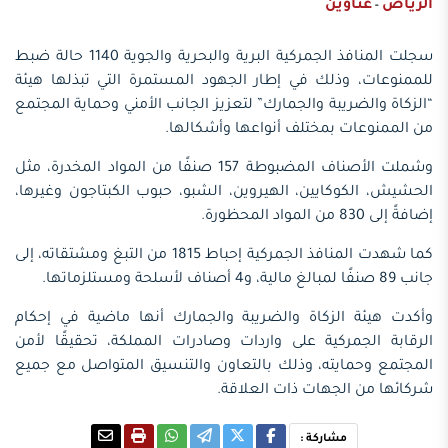
الرياض
عناوين
-
سجلت المنافذ الجمركية البرية والبحرية والجوية 1140 حالة ضبط
للممنوعات، وذلك في إطار الجهود المستمرة التي تبذلها هيئة
“الزكاة والضريبة والجمارك” لتعزيز الجانب الأمني وحماية المجتمع
من الممنوعات بمختلف أنواعها وأشكالها.
وشملت الأصناف المضبوطة 157 صنفًا من المواد المخدرة، مثل
الحشيش، الكوكايين، الهيروين، الشبو، حبوب الكبتاجون وغيرها،
إضافةً إلى 830 من المواد المحظورة.
كما شهدت المنافذ الجمركية إحباط 1815 من التبغ ومشتقاته، إلى
جانب 89 صنفًا لمبالغ مالية، و4 أصناف لأسلحة ومستلزماتها.
وأكدت هيئة الزكاة والضريبة والجمارك أنها ماضية في إحكام
الرقابة الجمركية على واردات وصادرات المملكة، تحقيقًا لأمن
المجتمع وحمايته، وذلك بالتعاون والتنسيق المتواصل مع جميع
شركائها من الجهات ذات العلاقة.
مشاركة :