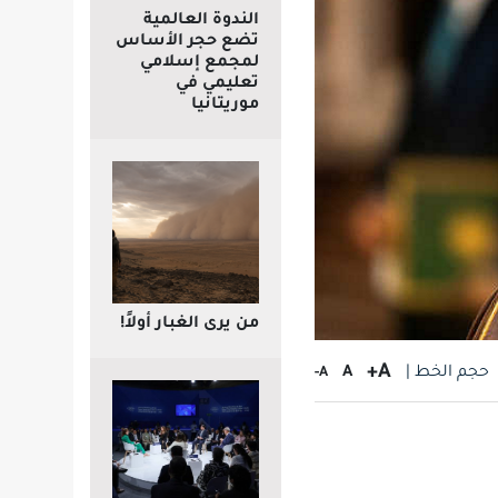
الندوة العالمية
تضع حجر الأساس
لمجمع إسلامي
تعليمي في
موريتانيا
من يرى الغبار أولاً!
A+
حجم الخط |
A
A-