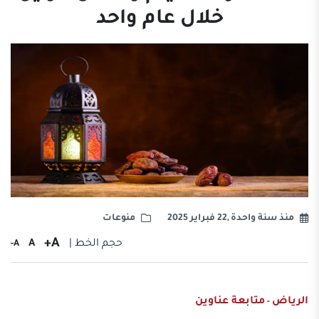
خلال عام واحد
منذ سنة واحدة ,22 فبراير 2025
منوعات
A+
حجم الخط |
A
A-
الرياض
متابعة عناوين
-