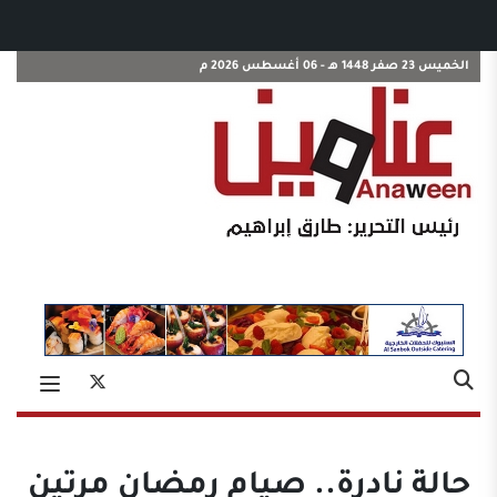
الخميس 23 صفر 1448 هـ - 06 أغسطس 2026 م
حالة نادرة.. صيام رمضان مرتين