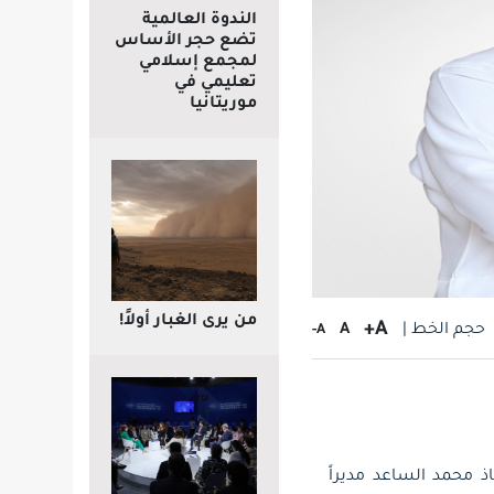
الندوة العالمية
تضع حجر الأساس
لمجمع إسلامي
تعليمي في
موريتانيا
من يرى الغبار أولاً!
A+
حجم الخط |
A
A-
اذ محمد الساعد مديراً