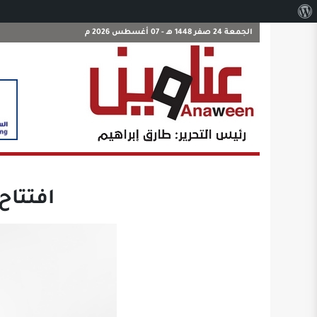
نبذة
عن
الجمعة 24 صفر 1448 هـ - 07 أغسطس 2026 م
ووردبريس
افتتاح