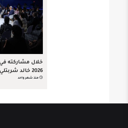
خلال مشاركته في
2026 خالد شربت
منذ شهر واحد
سيغيّر قواعد الاق