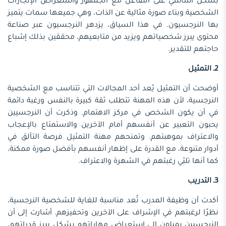
بشكل أساسي على التفاعل مع الجمهور واستعراض الإنجازات
الشخصية وبناء صورة مثالية عن الذات، وهي جميعها سمات يتميز
بها النرجسيون. في هذا السياق، يزدهر النرجسيون عبر صناعة
محتوى يبرز شخصياتهم ويزيد من متابعيهم، محققين بذلك إشباع
حاجتهم للتقدير.
2ـ التمثيل
أوضحت أن التمثيل يُعد أحد المجالات التي تتناسب مع الشخصية
النرجسية، لأن هذه المهنة تتطلب ثقة كبيرة بالنفس ورغبة دائمة
في أن يكون الشخص في مركز الاهتمام. وذكرت أن النرجسيين
يحبون التعبير عن أنفسهم أمام الآخرين والاستمتاع بالإعجاب
والاعتراف بموهبتهم. وتمنحهم مهنة التمثيل فرصة التألق في
أدوار متنوعة، مع القدرة على إظهار أنفسهم بأفضل صورة ممكنة،
كما أنها تلبّي رغبتهم في الشهرة والاعتراف.
3ـ التدريب
أكدت أن وظيفة المدرب تُعد مناسبة للغاية للشخصية النرجسية،
نظرًا لرغبتهم في الإشراف على الآخرين وتحفيزهم. أشارت إلى أن
النرجسيين يميلون إلى استعراض مهاراتهم بشكل يبرز قدراتهم،