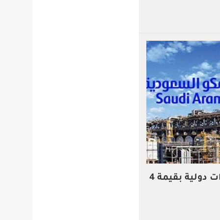
أرامكو تكمل إصدار سندات دولية بقيمة 4