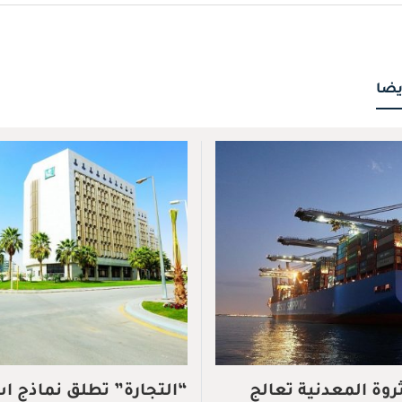
يضا
ثروة المعدنية تعالج
“التجارة” تطلق نماذج ا