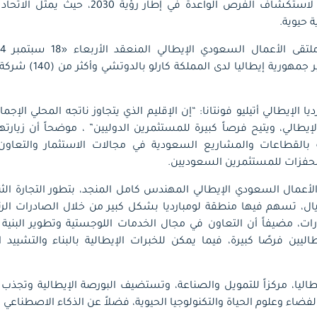
المستثمرين السعوديين، لاستكشاف الفرص الواعدة 
 حيوية.
السعودية، بمشاركة سفير ج
إيطالي، ويتيح فرصاً كبيرة للمستثمرين الدوليين” ، موضحاً أن زيارت
 بالقطاعات والمشاريع السعودية في مجالات الاستثمار والتعاون ا
محفزات للمستثمرين السعوديين.
عمال السعودي الإيطالي المهندس كامل المنجد، بتطور التجارة الثنائ
 نحو 38 مليار ريال، تسهم فيها منطقة لومبارديا بشكل كبير من خلال الصادرات 
رات، مضيفاً أن التعاون في مجال الخدمات اللوجستية وتطوير البنية ال
ليين فرصًا كبيرة، فيما يمكن للخبرات الإيطالية بالبناء والتشيي
يطاليا، مركزاً للتمويل والصناعة، وتستضيف البورصة الإيطالية وتجذب 
اء وعلوم الحياة والتكنولوجيا الحيوية، فضلاً عن الذكاء الاصطناعي وا