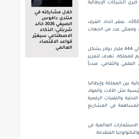
في إطار رؤية 2030، حيث يمثل الاتحاد كبرى الشركات الإيطالية
خلال مشاركته في
منتدى دافوس
وجاء هذا الإعلان خلال ملتقى الأعمال السعودي الإيطالي المنعقد الأربعاء «18 سبتمبر 2024»، بمقر اتحاد الغرف
الصيفي 2026 خالد
مهورية إيطاليا لدى المملكة كارلو بالدوتشي وأكثر من (140) شركة، وممثلي عدد من الجهات
شربتلي: الذكاء
الاصطناعي سيغيّر
قواعد الاقتصاد
العالمي
وقال محافظ إقليم لومبارديا الإيطالي أتيليو فونتانا: “إن الإقليم الذي يتجاوز ناتجه المحلي الإجمالي 444 مليار دولار يشكل
هم للمملكة، تهدف لتعزيز
لعلمي والثقافي، مبدياً
ية بين المملكة وإيطاليا
الرئيسية مثل الآلات والمواد
تحتية والتقنيات الرقمية
د المساهمة في المشاريع
الاستثمارات العالمية في
لتكنولوجيا المتقدمة.