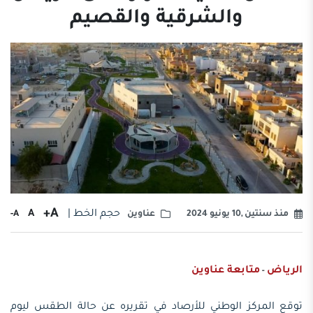
والشرقية والقصيم
A+
حجم الخط |
A
A-
منذ سنتين ,10 يونيو 2024
عناوين
الرياض
متابعة عناوين
-
توقع المركز الوطني للأرصاد في تقريره عن حالة الطقس ليوم