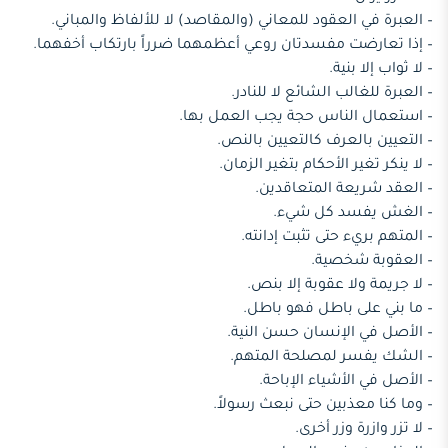
– العبرة في العقود للمعاني (والمقاصد) لا للألفاظ والمباني.
– إذا تعارضت مفسدتان روعي أعظمهما ضرراً بارتكاب أخفهما.
– لا ثواب إلا بنية.
– العبرة للغالب الشائع لا للنادر.
– استعمال الناس حجة يجب العمل بها.
– التعيين بالعرف كالتعيين بالنص.
– لا ينكر تغير الأحكام بتغير الزمان.
– العقد شريعة المتعاقدين.
– الغش يفسد كل شيء.
– المتهم بريء حتى تثبت إدانته.
– العقوبة شخصية.
– لا جريمة ولا عقوبة إلا بنص.
– ما بني على باطل فهو باطل.
– الأصل في الإنسان حسن النية.
– الشك يفسر لمصلحة المتهم.
– الأصل في الأشياء الإباحة.
– وما كنا معذبين حتى نبعث رسولاً.
– لا تزر وازرة وزر أخرى.