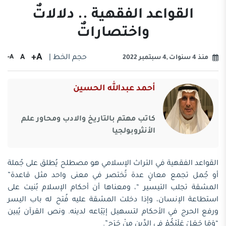
القواعد الفقهية .. دلالاتٌ
واختصاراتٌ
A+
حجم الخط |
A
A-
منذ 4 سنوات ,4 سبتمبر 2022
أحمد عبدالله الحسين
كاتب مهتم بالتاريخ والادب ومحاور علم
الأنثروبولجيا
القواعد الفقهية في التراث الإسلامي هو مصطلح يُطلق على جُملة
أو جُمل تجمع معانٍ عدة تُختصر في معنى واحد مثل قاعدة”
المشقة تجلب التيسير “، ومعناها أن أحكام الإسلام بُنيت على
استطاعة الإنسان، وإذا دخلت المشقة عليه فُتح له باب اليسر
ورفع الحرج في الأحكام لتسهيل إتِبّاعه لدينه. ونص القرآن يُبين
“وَمَا جَعَلَ عَلَيْكُمْ فِي الدِّينِ مِنْ حَرَجٍ”.