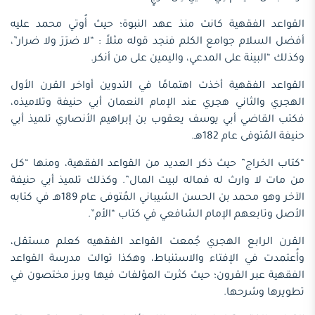
القواعد الفقهية كانت منذ عهد النبوة؛ حيث أُوتي محمد عليه
أفضل السلام جوامع الكلم فنجد قوله مثلاً : “لا ضرَرَ ولا ضرار”،
وكذلك “البينة على المدعي، واليمين على من أنكر.
القواعد الفقهية أخذت اهتمامًا في التدوين أواخر القرن الأول
الهجري والثاني هجري عند الإمام النعمان أبي حنيفة وتلاميذه،
فكتب القاضي أبي يوسف يعقوب بن إبراهيم الأنصاري تلميذ أبي
حنيفة المُتوفى عام 182هـ.
“كتاب الخراج” حيث ذكر العديد من القواعد الفقهية، ومنها “كل
من مات لا وارث له فماله لبيت المال”. وكذلك تلميذ أبي حنيفة
الآخر وهو محمد بن الحسن الشيباني المُتوفى عام 189هـ في كتابه
الأصل وتابعهم الإمام الشافعي في كتاب “الأم”.
القرن الرابع الهجري جُمعت القواعد الفقهيه كعلم مستقل،
وأُعتمدت في الإفتاء والاستنباط، وهكذا توالت مدرسة القواعد
الفقهية عبر القرون؛ حيث كثرت المؤلفات فيها وبرز مختصون في
تطويرها وشرحها.