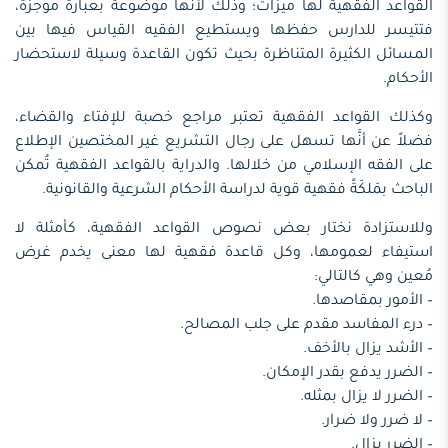
القواعد الفقهية لها ميزات؛ وذلك لأنها موضوعة بعبارة موجزة،
فتتيسر للدارس حفظها ويستطيع الفقيه القياس فيها بين
المسائل الكثيرة المتناظرة بحيث تكون القاعدة وسيلة لاستحضار
الأحكام.
وكذلك القواعد الفقهية تعتبر مراجع خصبة للإفتاء والقضاء،
فضلاً عن أنَّها تسهل على رجال التشريع غير المختصين الإطلاع
على الفقه الإسلامي من خلالها. والدراية بالقواعد الفقهية تُمكن
الباحث بمَلكَةً فقهية قوية لدراسة الأحكام الشرعية والقانونية.
وللاستزادة نختار بعض نصوص القواعد الفقهية، كأمثلة لا
استيفاء لعمومها، وكل قاعدة فقهية لها معنى يخدم غرض
مُعين وهي كالتالي:
– الأمور بمقاصدها.
– درء المفاسد مقدم على جلب المصالح.
– الأشد يزال بالأخف.
– الضرر يدفع بقدر الإمكان.
– الضرر لا يزال بمثله.
– لا ضرر ولا ضرار.
– الضرر يزال.