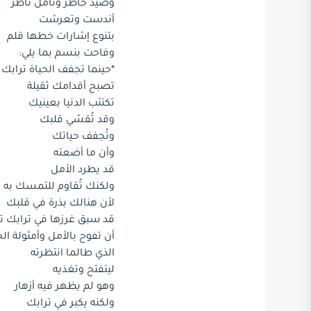
وصيد خاطر وتأمل ناظر
أندست وتعرشت
بتنوع إشارات خطها قلم
وفاحت بنسم بما يلي:
*حينما تجفف الحياة ترابك
تصبح أقدامك ثقيلة
تكتئب الدنيا بعينيك
وقد تُقسّي قلبك
وتُجفف حياتك
وأن ما أضعته
قد يطرد الأمل
ولكنك تُقاوم للتمسك به
لأن هنالك بذرة في قلبك
قد سبق غرزها في ترابك ت
أن تفوح بالأمل وأمثولة الح
الذي طالما انتظرته
ليتفتح وتغذيه
وهو لم يظهر فيه أزهار
ولكنه يكبر في ترابك