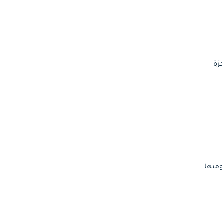
زة
ومتها