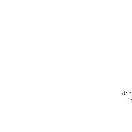
حاول
بّ