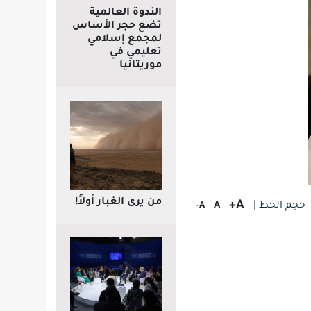
الندوة العالمية
تضع حجر الأساس
لمجمع إسلامي
تعليمي في
موريتانيا
من يرى الغبار أولاً!
A+
حجم الخط |
A
A-