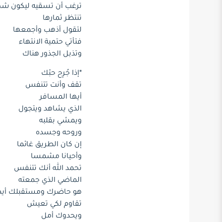
ترغب أن تسقيه ليكون شج
تنتظر ثمارها
لتقول أذهب وأجمعها
فتأتي حتمية الانتهاء
وتذبل الجذور هناك
*إذا جُرِح حبّك
تقف وأنت تتنفس
أيها المسافر
الذي يشاهد ويتجول
ويمشي بقلبه
وروحه وجسده
إن كان الطريق غائما
وأحيانا مشمسا
تحمد الله أنك تتنفس
الماضي الذي جمعته
هو حاضرك ومستقبلك أي
تقاوم لكي تعيش
ويحدوك أمل