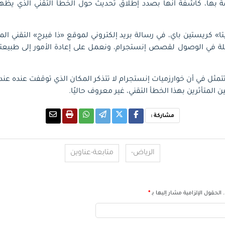
ها، كاشفةً أنها بصدد إطلاق تحديث حول الخطأ التقني الذي يظهر
تا» كريستين باي، في رسالة بريد إلكتروني لموقع «ذا فيرج» التقني
 في الوصول لقصص إنستجرام، ونعمل على إعادة الأمور إلى طبيعت
ة تتمثل في أن خوارزميات إنستجرام لا تتذكر المكان الذي توقفت ع
 المتأثرين بهذا الخطأ التقني، غير معروف حاليًا.
مشاركة :
الرياض-
متابعة-عناوين
الحقول الإلزامية مشار إليها بـ
*