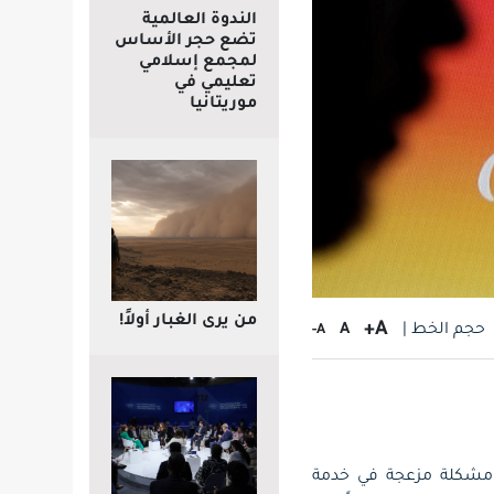
الندوة العالمية
تضع حجر الأساس
لمجمع إسلامي
تعليمي في
موريتانيا
من يرى الغبار أولاً!
A+
حجم الخط |
A
A-
يونيو 2022»،عن تحركها بعد ظهور مشكلة مزعجة في خدمة