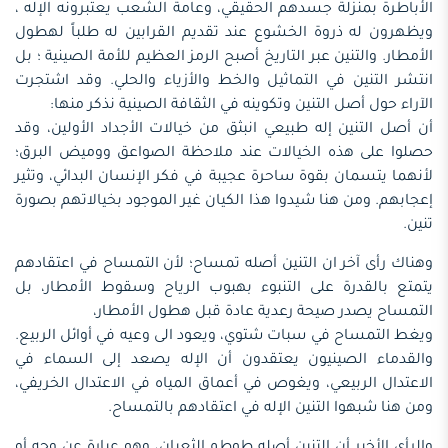
الأباطرة بمنزلة جسدهم الحقيقي، وعامة الشعب يعتبرونه الإله ،
ويظهرون له ذروة الخشوع عند تقديم القرابين له طلباً لهطول
الأمطار. والتنين عبر التاريخ أصبح الرمز العظيم للأمة الصينية ؛ بل
انتشر التنين في التماثيل والخط والأزياء والحلي. وقد اشتجرت
الآراء حول أصل التنين وتكوينه في الثقافة الصينية نذكر منها:
أن أصل التنين إله طبيعي انبثق من خيالات الأجداد الأولين، وقد
حصلوا على هذه الخيالات عند ملاحظة الصواعق ووميض البرق؛
لأنهما يتسمان بقوة ساحرة عجيبة في فكر الإنسان البدائي، وتثير
إعجابهم. ومن هنا شيدوا هذا الكيان غير الموجود بخيالاتهم بصورة
تنين.
وهناك رأى آخر ان التنين أصله تمساح؛ لأن التمساح في اعتقادهم
يتمتع بالقدرة على التنبوء بهبوب الرياح وسقوط الأمطار، بل
التمساح يصدر صيحة رعدية عادة قبل هطول الأمطار،
ويغط التمساح في سبات شتوي، ويعود الى وعيه في أوائل الربيع.
والقدماء الصينيون يعتقدون أن الإله يصعد إلى السماء في
الاعتدال الربيعي، ويغوص في أعماق المياه في الاعتدال الخريفي،
ومن هنا شبهوا التنين الإله في اعتقادهم بالتمساح.
والرأي الأخير أن التنين أصله طوطم الثعبان، وهو عبارة عن وجه أو