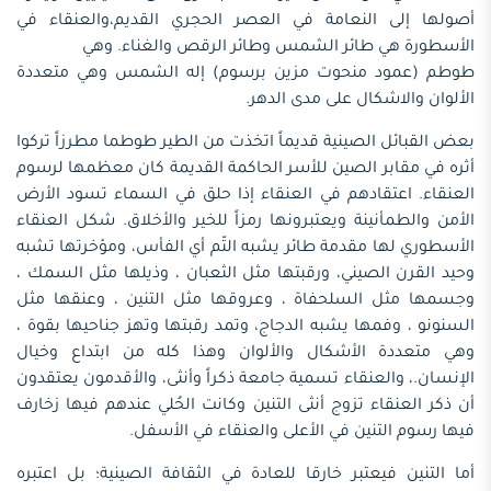
أصولها إلى النعامة في العصر الحجري القديم،والعنقاء في
الأسطورة هي طائر الشمس وطائر الرقص والغناء. وهي
طوطم (عمود منحوت مزين برسوم) إله الشمس وهي متعددة
الألوان والاشكال على مدى الدهر.
بعض القبائل الصينية قديماً اتخذت من الطير طوطما مطرزاً تركوا
أثره في مقابر الصين للأسر الحاكمة القديمة كان معظمها لرسوم
العنقاء. اعتقادهم في العنقاء إذا حلق في السماء تسود الأرض
الأمن والطمأنينة ويعتبرونها رمزاً للخير والأخلاق. شكل العنقاء
الأسطوري لها مقدمة طائر يشبه التّم أي الفأس، ومؤخرتها تشبه
وحيد القرن الصيني، ورقبتها مثل الثعبان ، وذيلها مثل السمك ،
وجسمها مثل السلحفاة ، وعروقها مثل التنين ، وعنقها مثل
السنونو ، وفمها يشبه الدجاج، وتمد رقبتها وتهز جناحيها بقوة ،
وهي متعددة الأشكال والألوان وهذا كله من ابتداع وخيال
الإنسان.، والعنقاء تسمية جامعة ذكراً وأنثى، والأقدمون يعتقدون
أن ذكر العنقاء تزوج أنثى التنين وكانت الحُلي عندهم فيها زخارف
فيها رسوم التنين في الأعلى والعنقاء في الأسفل.
أما التنين فيعتبر خارقا للعادة في الثقافة الصينية؛ بل اعتبره