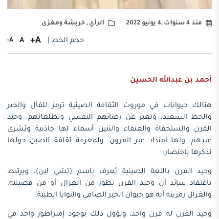
منذ 4 سنوات ,4 يونيو 2022
الرأي
,
خربشة ومغزى
A+
حجم الخط |
A
A-
أحمد بن عبدالله الحسين
هنالك حيوانات في موروث الثقافة الصينية ترمز للفأل والخير
والحظ السعيد، وتعبر عن رضائهم النفسي وتطلعاتهم. وحيد
القرن والسلحفاة والعنقاء والتنين أسماء لها جاذبية وبُشرى
عندهم، ولها امتداد عبر القرون. ولمعرفة ثقافة الصين حولها
نذكرها باختصار:
وحيد القرن باللغة الصينية يُعرف باسم (تشي لين)، ويرتبط
باعتقاد سائد أن وحيد القرن تطور من الغزال أو من فصيلته،
والغزال رمزيته أنه هو حيوان الخير الصافي والنوايا الطيبة.
وحيد القرن له قرن واحد، ويؤول ذلك بوجود إمبراطور واحد في