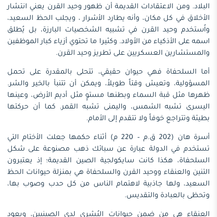
البلاد. ومن الاعتقادات القديمة أن ظهور وحيد القرن يعني انتشار
الأخلاق في كل مكان، وأنه يطارد الأشرار ، ويجلب الحظ السعيد،
واُستخدم وحيد القرن في تشبيه الشخصيات البارزة، بل يُطلق
اسمه على الأذكياء من الأولاد. وكثيرا ما تحتوي أزياء كبار الموظفين
والمستشارين العسكريين على تطريز وحيد القرن.
أما السلحفاة فهي حيوان حقيقي، تتحلى بالمقدرة على تحمل
المسؤولية، وتعيش وقتاً طويلاً، ويمكن أن تتنبأ بالخير والشر.
ظهرها مثل قبة السماء وبطنها مستوٍ مثل أديم الأرض، وعينها
اليسرى تشبه الشمس، واليمنى تشبه القمر. كما أن حركتها
بطيئة وتتراجع خوفاً ولا تتقدم إلى الأمام.
أسرة هان (202 ق.م – 220 م) أثناء حكمها جعلت الأختام التي
تستخدم في الدولة عبارة عن سبائك ذهب مصنوعة على شكل
السلحفاة، هكذا كانت سايكولجية الصين القديمة؛ إذ يعتبرون
التنين والعنقاء ووحيد القرن والسلحفاة هي بمنزلة حيوانات الحظ
السعيد، ولها جاذبية لاهتمام الناس من كل حدب وصوب بها،
وتحظى بالعبادة والتقديس.
العنقاء هي من ضمن حيوانات البُشرى لدى الصينيين، ويعود