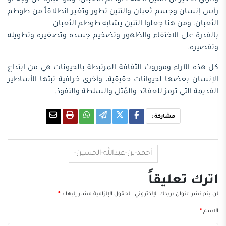
رأس إنسان وجسم ثعبان والتنين تطور وتغير انطلاقاً من طوطم
الثعبان. ومن هنا جعلوا التنين يشابه طوطم الثعبان
بالقدرة على الاختفاء والظهور وتضخيم جسده وتصغيره وتطويله
وتقصيره.
كل هذه الآراء وموروث الثقافة المرتبطة بالحيونات هي من ابتداع
الإنسان بعضها لحيوانات حقيقية، وأخرى خرافية تبثها الأساطير
القديمة التي ترمز للعقائد والمُثل والسلطة والنفوذ.
مشاركة :
أحمد-بن-عبدالله-الحسين-
اترك تعليقاً
لن يتم نشر عنوان بريدك الإلكتروني.
الحقول الإلزامية مشار إليها بـ
*
الاسم
*