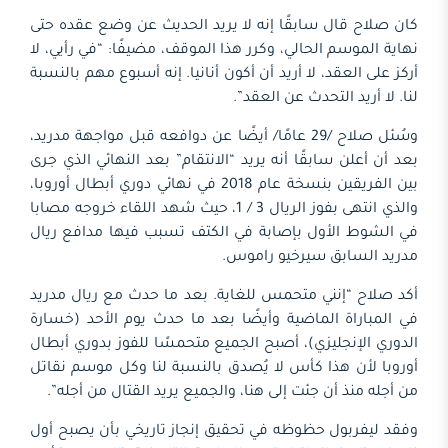
كان صلاح قال سابقًا إنه لا يريد الحديث عن وضع عقده حتى
نهاية الموسم الحالي، وكرر هذا الموقف، مضيفًا: “في رأيي، لا
أركز على العقد، لا أريد أن أكون أنانيا. إنه أسبوع مهم بالنسبة
لنا. لا أريد التحدث عن العقد”.
وسُئل صلاح /29 عامًا/ أيضًا عن دوافعه قبل مواجهة مدريد،
بعد أن أعلن سابقًا أنه يريد “الانتقام” بعد النهائي الذي جرى
بين الفريقين بنسخة عام 2018 في نهائي دوري أبطال أوروبا،
والذي انتهى بفوز الريال 3 / 1، حيث شهد اللقاء خروجه مصابا
في الشوط الأول بإصابة في الكتف تسبب فيها مدافع ريال
مدريد السابق سيرخيو راموس.
أكد صلاح “إنني متحمس للغاية. بعد ما حدث مع ريال مدريد
في المباراة الماضية وأيضًا بعد ما حدث يوم الأحد (خسارة
الدوري الإنجليزي)، أصبح الجميع متحمسًا للفوز بدوري أبطال
أوروبا لأن هذا كأس لا يُصدق بالنسبة لنا وكل موسم نقاتل
من أجله منذ أن جئت إلى هنا، والجميع يريد القتال من أجله”.
وفقد ليفربول حظوظه في تحقيق إنجاز تاريخي بأن يصبح أول