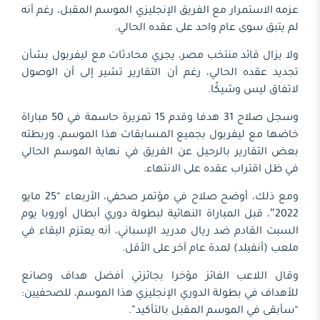
عزمه الاستمرار مع الفريق الإنجليزي الموسم المقبل، رغم أنه
لم يتبق سوى عام واحد على عقده الحالي.
ولا يزال قائد منتخب مصر، يجري محادثات مع ليفربول بشأن
تجديد عقده الحالي، رغم أن التقارير تشير إلى أن الوصول
لاتفاق ليس وشيكًا.
وسجل صلاح 31 هدفا وقدم 15 تمريرة حاسمة في 50 مباراة
خاضها مع ليفربول بجميع المسابقات هذا الموسم، وربطته
بعض التقارير بالرحيل عن الفريق في نهاية الموسم الحالي
في ظل اقتراب عقده على الانتهاء.
ومع ذلك، أوضح صلاح في مؤتمر صحفي، الأربعاء “25 مايو
2022″، قبل المباراة النهائية لبطولة دوري أبطال أوروبا يوم
السبت القادم ضد ريال مدريد الإسباني، أنه يعتزم البقاء في
ملعب (أنفيلد) لمدة عام آخر على الأقل.
وقال اللاعب الفائز مؤخرا بجائزتي أفضل هداف وصانع
للأهداف في بطولة الدوري الإنجليزي هذا الموسم، للصحفيين:
“سأبقى في الموسم المقبل بالتأكيد”.