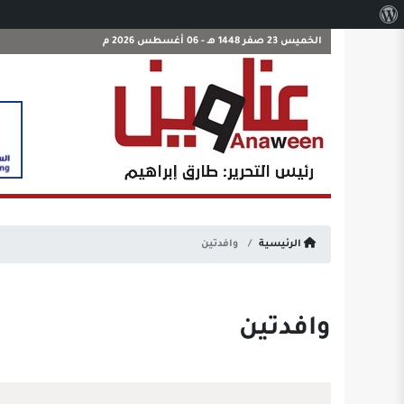
نبذة
عن
الخميس 23 صفر 1448 هـ - 06 أغسطس 2026 م
ووردبريس
الرئيسية
وافدتين
وافدتين