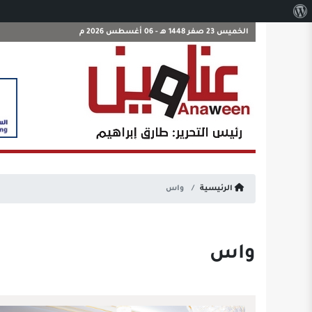
نبذة
عن
الخميس 23 صفر 1448 هـ - 06 أغسطس 2026 م
ووردبريس
الرئيسية
واس
واس