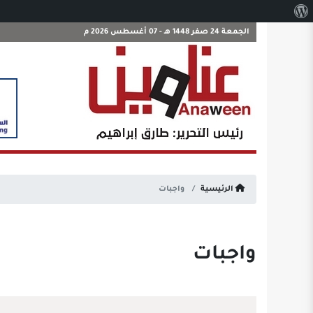
نبذة
عن
الجمعة 24 صفر 1448 هـ - 07 أغسطس 2026 م
ووردبريس
الرئيسية
واجبات
واجبات