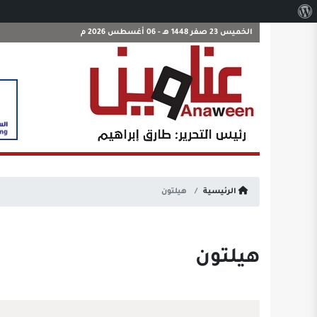
نبذة
عن
الخميس 23 صفر 1448 هـ - 06 أغسطس 2026 م
ووردبريس
الرئيسية
هيلتون
هيلتون