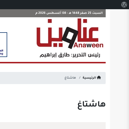
نبذة
عن
السبت 25 صفر 1448 هـ - 08 أغسطس 2026 م
ووردبريس
الرئيسية
هاشتاغ
هاشتاغ