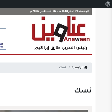
نبذة
عن
الجمعة 24 صفر 1448 هـ - 07 أغسطس 2026 م
ووردبريس
الرئيسية
نسك
نسك