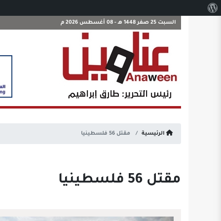
نبذة
عن
السبت 25 صفر 1448 هـ - 08 أغسطس 2026 م
ووردبريس
الرئيسية
مقتل 56 فلسطينيا
مقتل 56 فلسطينيا