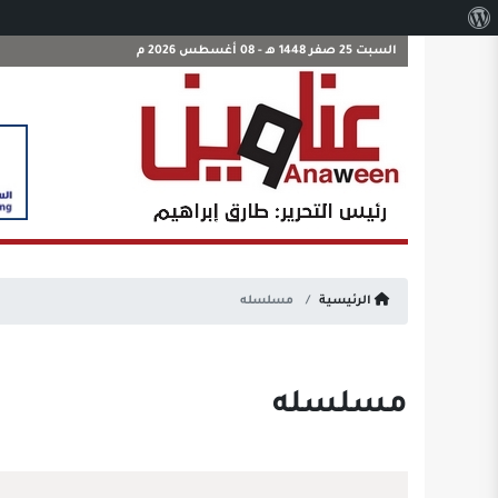
نبذة
عن
السبت 25 صفر 1448 هـ - 08 أغسطس 2026 م
ووردبريس
الرئيسية
مسلسله
مسلسله