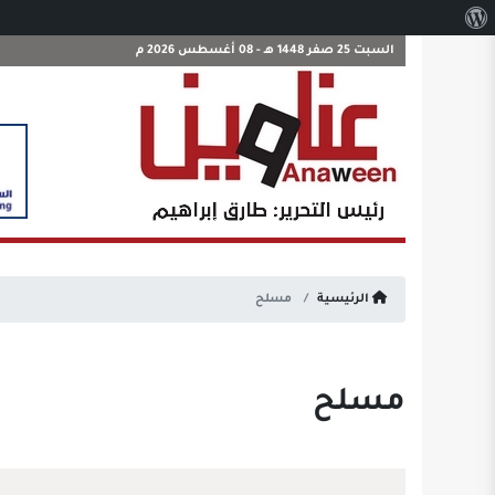
نبذة
عن
السبت 25 صفر 1448 هـ - 08 أغسطس 2026 م
ووردبريس
الرئيسية
مسلح
مسلح