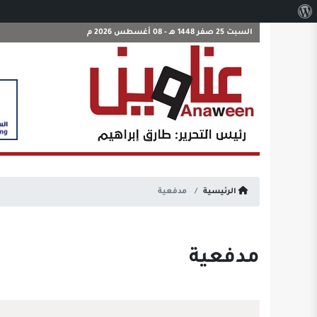
نبذة
عن
السبت 25 صفر 1448 هـ - 08 أغسطس 2026 م
ووردبريس
الرئيسية
مدفعية
مدفعية