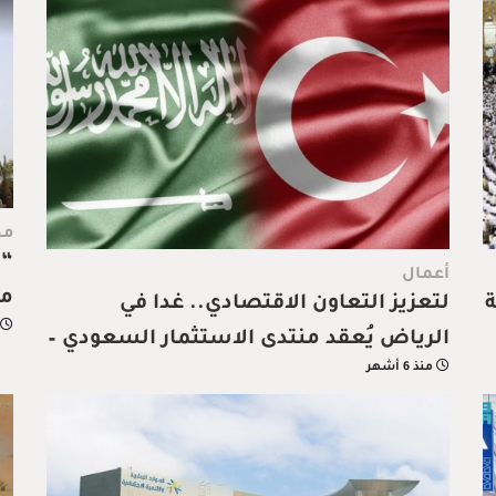
مح
“ن
أعمال
مت
لتعزيز التعاون الاقتصادي.. غدا في
الرياض يُعقد منتدى الاستثمار السعودي –
منذ 6 أشهر
التركي