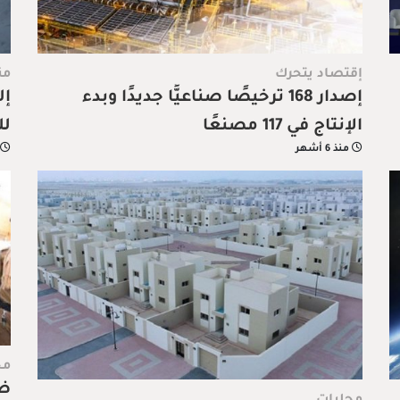
إقتصاد يتحرك
من
إصدار 168 ترخيصًا صناعيًّا جديدًا وبدء
إل
الإنتاج في 117 مصنعًا
لل
منذ 6 أشهر
مح
ضبط 