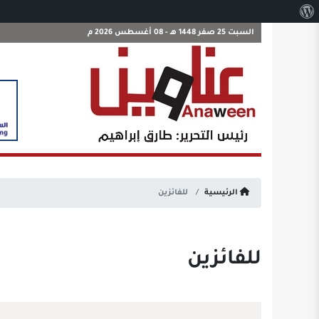
نبذة
عن
السبت 25 صفر 1448 هـ - 08 أغسطس 2026 م
ووردبريس
الرئيسية
للفائزين
للفائزين