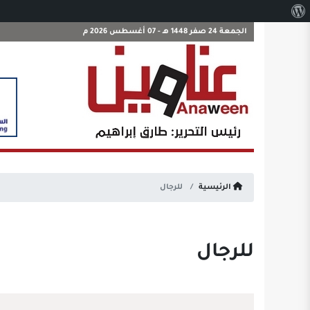
نبذة
عن
الجمعة 24 صفر 1448 هـ - 07 أغسطس 2026 م
ووردبريس
الرئيسية
للرجال
للرجال