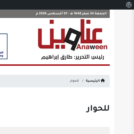
نبذة
عن
الجمعة 24 صفر 1448 هـ - 07 أغسطس 2026 م
ووردبريس
الرئيسية
للحوار
للحوار