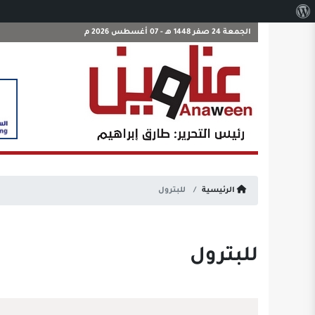
نبذة
عن
الجمعة 24 صفر 1448 هـ - 07 أغسطس 2026 م
ووردبريس
الرئيسية
للبترول
للبترول