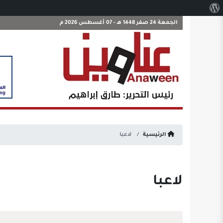
نبذة
عن
الجمعة 24 صفر 1448 هـ - 07 أغسطس 2026 م
ووردبريس
الرئيسية
لاعبا
لاعبا