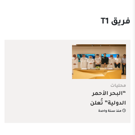
فريق T1
محليات
“البحر الأحمر
الدولية” تُعلن
منذ سنة واحدة
رعايتها لفريق T1
العالمي للرياضات
الإلكترونية