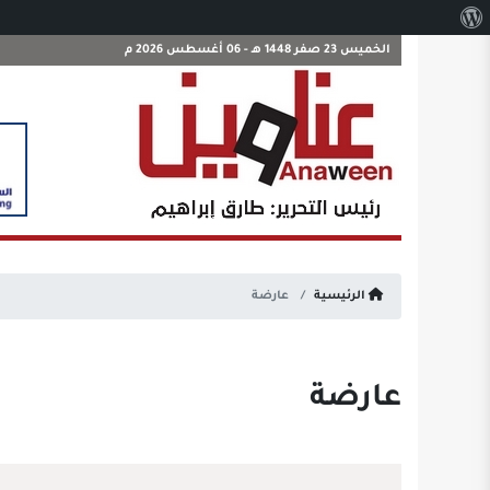
نبذة
عن
الخميس 23 صفر 1448 هـ - 06 أغسطس 2026 م
ووردبريس
الرئيسية
عارضة
عارضة