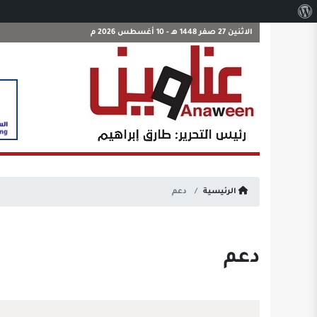
نبذة
عن
الاثنين 27 صفر 1448 هـ - 10 أغسطس 2026 م
ووردبريس
الرئيسية
دعم
دعم