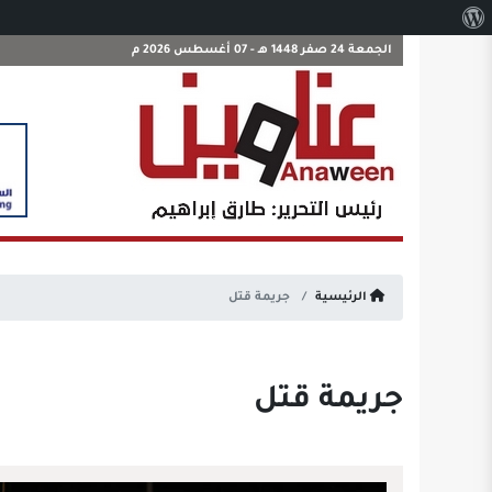
نبذة
عن
الجمعة 24 صفر 1448 هـ - 07 أغسطس 2026 م
ووردبريس
الرئيسية
جريمة قتل
جريمة قتل