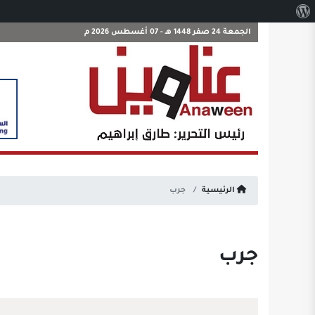
نبذة
عن
الجمعة 24 صفر 1448 هـ - 07 أغسطس 2026 م
ووردبريس
الرئيسية
جرب
جرب