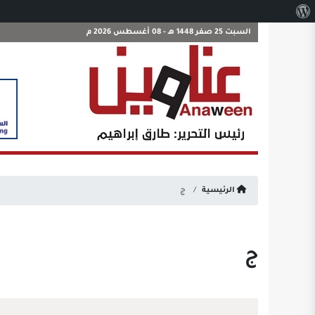
نبذة
عن
السبت 25 صفر 1448 هـ - 08 أغسطس 2026 م
ووردبريس
الرئيسية
ج
ج