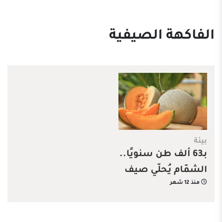
الفاكهة الصيفية
بيئة
بـ63 ألف طن سنويًا..
الشمّام يُحلّي صيف
منذ 12 شهر
المملكة