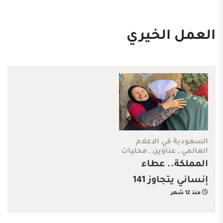
العمل الخيري
السعودية في الاعلام
العالمي
,
عناوين
,
محليات
المملكة.. عطاء
إنساني يتجاوز 141
منذ 12 شهر
مليارًا في 173 دولة