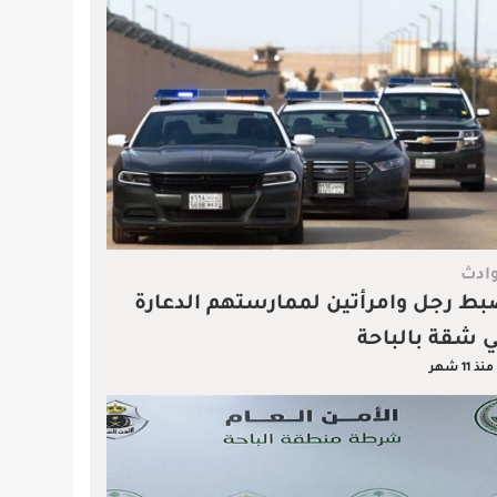
ادث
ط رجل وامرأتين لممارستهم الدعارة
 شقة بالباحة
منذ 11 شهر