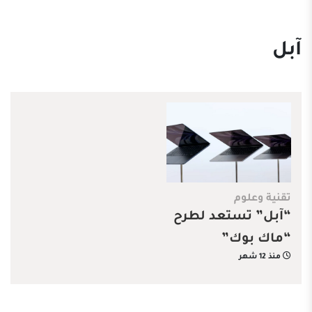
آبل
تقنية وعلوم
“آبل” تستعد لطرح
“ماك بوك”
منذ 12 شهر
اقتصادي