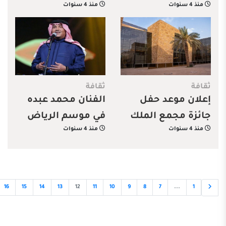
منذ 4 سنوات
منذ 4 سنوات
للألعاب الإلكترونية
العربي للإذاعة
والتلفزيون
ثقافة
ثقافة
إعلان موعد حفل
الفنان محمد عبده
جائزة مجمع الملك
في موسم الرياض
منذ 4 سنوات
منذ 4 سنوات
سلمان العالمي للغة
العربية
16
15
14
13
12
11
10
9
8
7
...
1