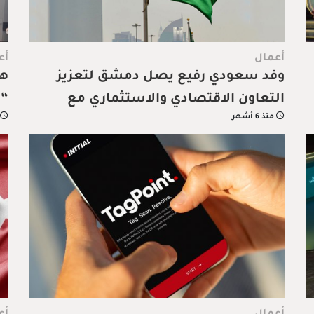
أعمال
أع
وفد سعودي رفيع يصل دمشق لتعزيز
هو
التعاون الاقتصادي والاستثماري مع
“ن
منذ 6 أشهر
سوريا
ال