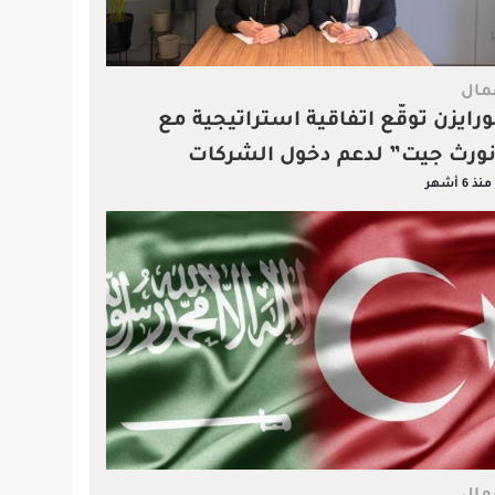
مال
رايزن توقّع اتفاقية استراتيجية مع
ورث جيت” لدعم دخول الشركات
منذ 6 أشهر
سويدية إلى السوق السعودي