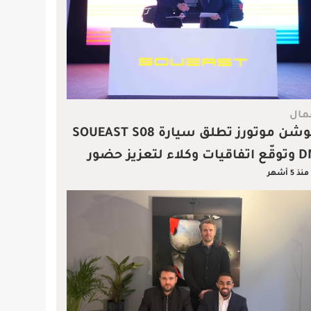
مال
موشن موتورز تطلق سيارة SOUEAST S08
DM وتوقّع اتفاقيات وكلاء لتعزيز حضور
منذ 5 أشهر
علامة الصينية بالمملكة