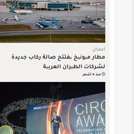
أعمال
مطار میونیخ یفتتح صالة ركاب جديدة
لشركات الطیران العربیة
منذ 4 أشهر