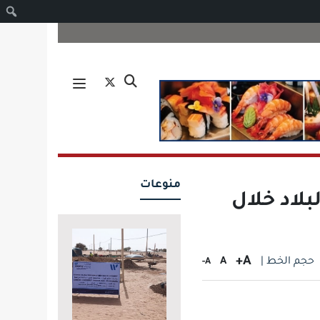
ا
منوعات
بلاد خلال
A+
حجم الخط |
A
A-