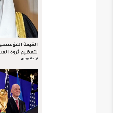
القيمة المؤسسية…
لتعظيم ثروة الم
منذ يومين